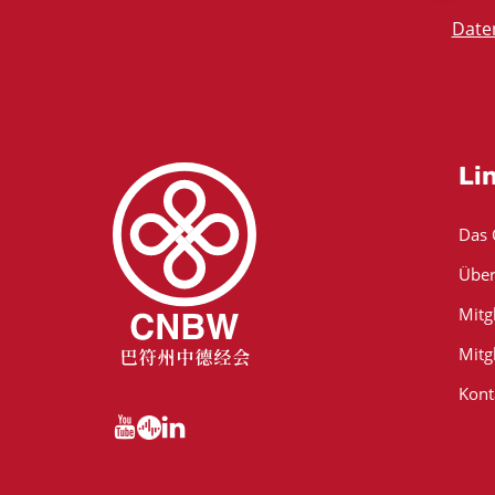
Date
Li
Das
Über
Mitg
Mitg
Kont