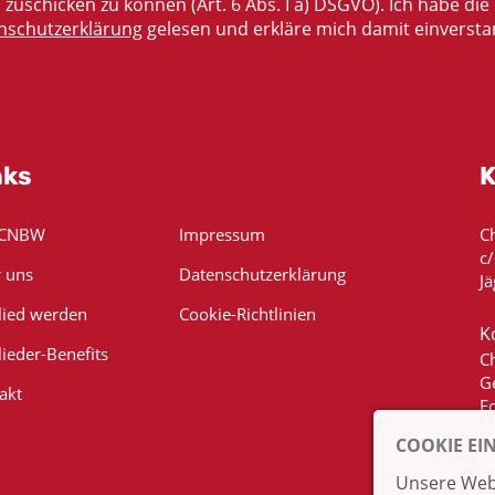
zuschicken zu können (Art. 6 Abs. I a) DSGVO). Ich habe die
nschutzerklärung
gelesen und erkläre mich damit einversta
nks
K
 CNBW
Impressum
C
c
 uns
Datenschutzerklärung
Jä
lied werden
Cookie-Richtlinien
K
lieder-Benefits
C
G
akt
E
COOKIE EI
Unsere Webs