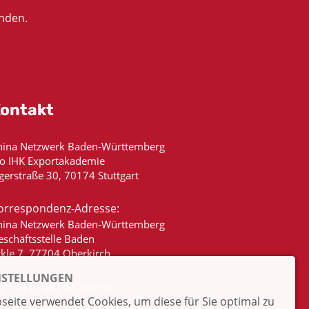
nden.
ontakt
hina Netzwerk Baden-Württemberg
/o IHK Exportakademie
gerstraße 30, 70174 Stuttgart
orrespondenz-Adresse:
hina Netzwerk Baden-Württemberg
eschäftsstelle Baden
ckle 7, 77704 Oberkirch
NSTELLUNGEN
+49 7802 70 307 58
eite verwendet Cookies, um diese für Sie optimal zu