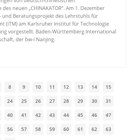
ungen von deutsch-chinesischen
e des neuen „CHINAKATOR“. Am 1. Dezember
 und Beratungsprojekt des Lehrstuhls für
 (iTM) am Karlsruher Institut für Technologie
ltung vorgestellt. Baden-Württemberg International
schaft, der bw-i Nanjing.
8
9
10
11
12
13
14
15
24
25
26
27
28
29
30
31
40
41
42
43
44
45
46
47
56
57
58
59
60
61
62
63