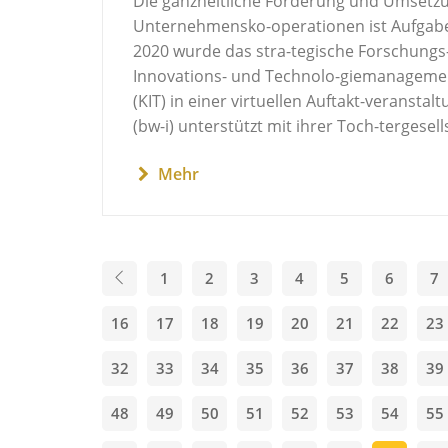
Die ganzheitliche Förderung und Umsetz
Unternehmensko-operationen ist Aufgab
2020 wurde das stra-tegische Forschungs-
Innovations- und Technolo-giemanagement
(KIT) in einer virtuellen Auftakt-veransta
(bw-i) unterstützt mit ihrer Toch-tergesell
Mehr
1
2
3
4
5
6
7
16
17
18
19
20
21
22
23
32
33
34
35
36
37
38
39
48
49
50
51
52
53
54
55