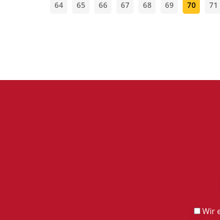
64
65
66
67
68
69
70
71
Wir e