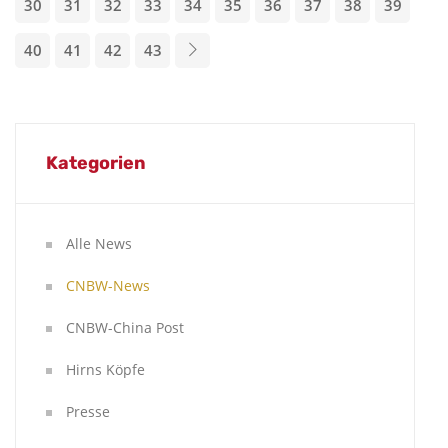
30
31
32
33
34
35
36
37
38
39
40
41
42
43
Kategorien
Alle News
CNBW-News
CNBW-China Post
Hirns Köpfe
Presse