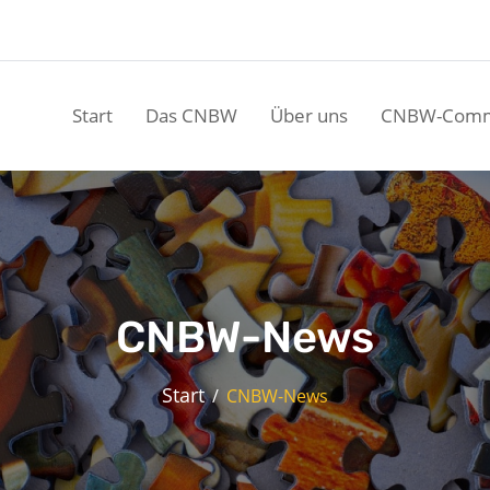
Start
Das CNBW
Über uns
CNBW-Comm
CNBW-News
Start
CNBW-News