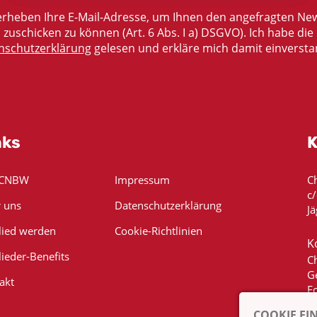
rheben Ihre E-Mail-Adresse, um Ihnen den angefragten New
zuschicken zu können (Art. 6 Abs. I a) DSGVO). Ich habe die
nschutzerklärung
gelesen und erkläre mich damit einversta
nks
K
 CNBW
Impressum
C
c
 uns
Datenschutzerklärung
Jä
lied werden
Cookie-Richtlinien
K
lieder-Benefits
C
G
akt
E
COOKIE EI