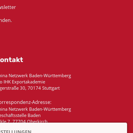
sletter
nden.
ontakt
hina Netzwerk Baden-Württemberg
/o IHK Exportakademie
gerstraße 30, 70174 Stuttgart
orrespondenz-Adresse:
hina Netzwerk Baden-Württemberg
eschäftsstelle Baden
ckle 7, 77704 Oberkirch
NSTELLUNGEN