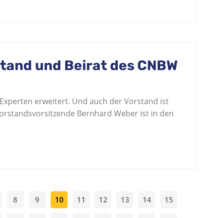
stand und Beirat des CNBW
Experten erweitert. Und auch der Vorstand ist
Vorstandsvorsitzende Bernhard Weber ist in den
8
9
10
11
12
13
14
15