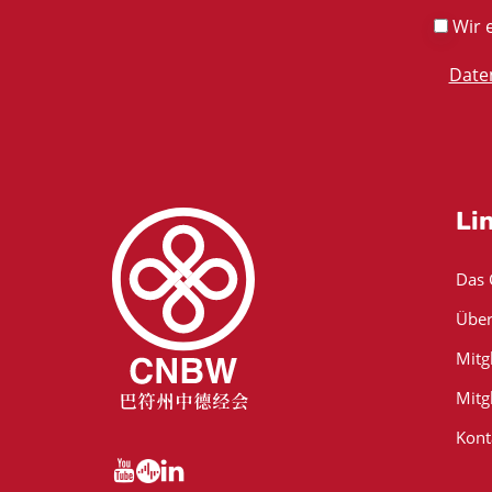
Wir e
Date
Li
Das
Über
Mitg
Mitg
Kont