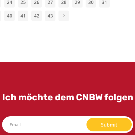
24
25
26
27
28
29
30
31
40
41
42
43
Ich möchte dem CNBW folgen
Submit