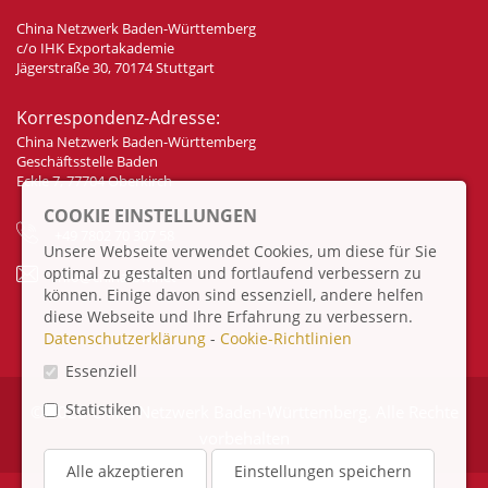
China Netzwerk Baden-Württemberg
c/o IHK Exportakademie
Jägerstraße 30, 70174 Stuttgart
Korrespondenz-Adresse:
China Netzwerk Baden-Württemberg
Geschäftsstelle Baden
Eckle 7, 77704 Oberkirch
COOKIE EINSTELLUNGEN
+49 7802 70 307 58
Unsere Webseite verwendet Cookies, um diese für Sie
optimal zu gestalten und fortlaufend verbessern zu
info@china-bw.net
können. Einige davon sind essenziell, andere helfen
diese Webseite und Ihre Erfahrung zu verbessern.
Datenschutzerklärung
-
Cookie-Richtlinien
Essenziell
Statistiken
© 2026 China Netzwerk Baden-Württemberg. Alle Rechte
vorbehalten
Alle akzeptieren
Einstellungen speichern