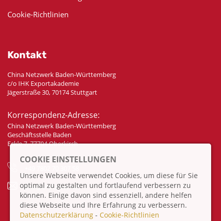
Cookie-Richtlinien
Kontakt
China Netzwerk Baden-Württemberg
c/o IHK Exportakademie
Jägerstraße 30, 70174 Stuttgart
Korrespondenz-Adresse:
China Netzwerk Baden-Württemberg
Geschäftsstelle Baden
Eckle 7, 77704 Oberkirch
COOKIE EINSTELLUNGEN
+49 7802 70 307 58
Unsere Webseite verwendet Cookies, um diese für Sie
optimal zu gestalten und fortlaufend verbessern zu
info@china-bw.net
können. Einige davon sind essenziell, andere helfen
diese Webseite und Ihre Erfahrung zu verbessern.
Datenschutzerklärung
-
Cookie-Richtlinien