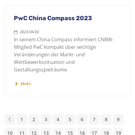
PwC China Compass 2023
2023-04-02
In seinem China Compass informiert CNBW-
Mitglied PwC kompakt über wichtige
Veränderungen der Markt- und
Wettbewerbssituation und
Gestaltungsspielräume.
Mehr
1
2
3
4
5
6
7
8
9
10
11
12
13
14
15
16
17
18
19