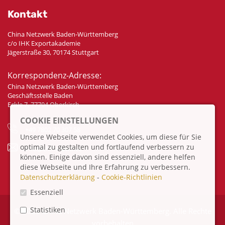
Kontakt
China Netzwerk Baden-Württemberg
c/o IHK Exportakademie
Jägerstraße 30, 70174 Stuttgart
Korrespondenz-Adresse:
China Netzwerk Baden-Württemberg
Geschäftsstelle Baden
Eckle 7, 77704 Oberkirch
COOKIE EINSTELLUNGEN
+49 7802 70 307 58
Unsere Webseite verwendet Cookies, um diese für Sie
optimal zu gestalten und fortlaufend verbessern zu
info@china-bw.net
können. Einige davon sind essenziell, andere helfen
diese Webseite und Ihre Erfahrung zu verbessern.
Datenschutzerklärung
-
Cookie-Richtlinien
Essenziell
Statistiken
© 2026 China Netzwerk Baden-Württemberg. Alle Rechte
vorbehalten