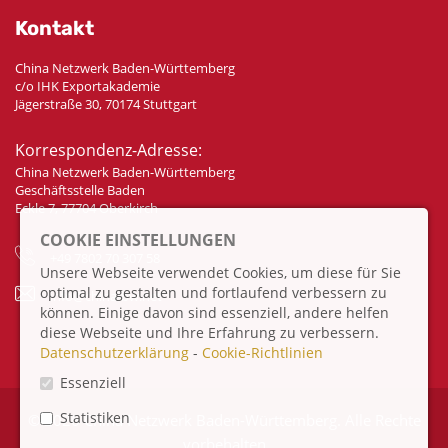
Kontakt
China Netzwerk Baden-Württemberg
c/o IHK Exportakademie
Jägerstraße 30, 70174 Stuttgart
Korrespondenz-Adresse:
China Netzwerk Baden-Württemberg
Geschäftsstelle Baden
Eckle 7, 77704 Oberkirch
COOKIE EINSTELLUNGEN
+49 7802 70 307 58
Unsere Webseite verwendet Cookies, um diese für Sie
optimal zu gestalten und fortlaufend verbessern zu
info@china-bw.net
können. Einige davon sind essenziell, andere helfen
diese Webseite und Ihre Erfahrung zu verbessern.
Datenschutzerklärung
-
Cookie-Richtlinien
Essenziell
Statistiken
© 2026 China Netzwerk Baden-Württemberg. Alle Rechte
vorbehalten