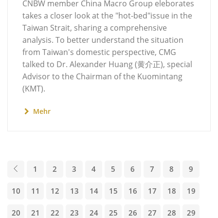
CNBW member China Macro Group eleborates
takes a closer look at the "hot-bed"issue in the
Taiwan Strait, sharing a comprehensive
analysis. To better understand the situation
from Taiwan's domestic perspective, CMG
talked to Dr. Alexander Huang (黄介正), special
Advisor to the Chairman of the Kuomintang
(KMT).
Mehr
1
2
3
4
5
6
7
8
9
10
11
12
13
14
15
16
17
18
19
20
21
22
23
24
25
26
27
28
29