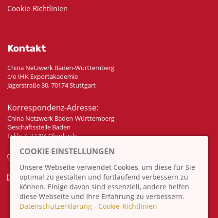
Cookie-Richtlinien
Kontakt
China Netzwerk Baden-Württemberg
c/o IHK Exportakademie
Jägerstraße 30, 70174 Stuttgart
Korrespondenz-Adresse:
China Netzwerk Baden-Württemberg
Geschäftsstelle Baden
Eckle 7, 77704 Oberkirch
COOKIE EINSTELLUNGEN
+49 7802 70 307 58
Unsere Webseite verwendet Cookies, um diese für Sie
optimal zu gestalten und fortlaufend verbessern zu
info@china-bw.net
können. Einige davon sind essenziell, andere helfen
diese Webseite und Ihre Erfahrung zu verbessern.
Datenschutzerklärung
-
Cookie-Richtlinien