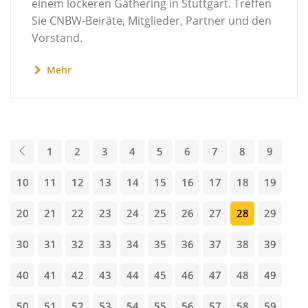
einem lockeren Gathering in Stuttgart. Treffen
Sie CNBW-Beiräte, Mitglieder, Partner und den
Vorstand.
Mehr
1
2
3
4
5
6
7
8
9
10
11
12
13
14
15
16
17
18
19
20
21
22
23
24
25
26
27
28
29
30
31
32
33
34
35
36
37
38
39
40
41
42
43
44
45
46
47
48
49
50
51
52
53
54
55
56
57
58
59