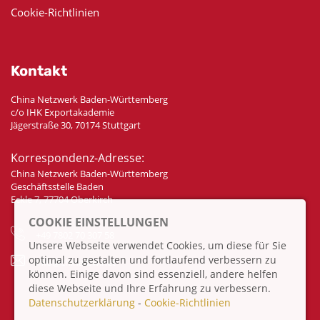
Cookie-Richtlinien
Kontakt
China Netzwerk Baden-Württemberg
c/o IHK Exportakademie
Jägerstraße 30, 70174 Stuttgart
Korrespondenz-Adresse:
China Netzwerk Baden-Württemberg
Geschäftsstelle Baden
Eckle 7, 77704 Oberkirch
COOKIE EINSTELLUNGEN
+49 7802 70 307 58
Unsere Webseite verwendet Cookies, um diese für Sie
optimal zu gestalten und fortlaufend verbessern zu
info@china-bw.net
können. Einige davon sind essenziell, andere helfen
diese Webseite und Ihre Erfahrung zu verbessern.
Datenschutzerklärung
-
Cookie-Richtlinien