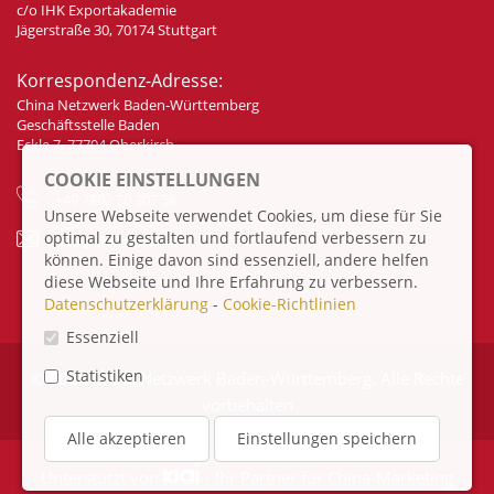
c/o IHK Exportakademie
Jägerstraße 30, 70174 Stuttgart
Korrespondenz-Adresse:
China Netzwerk Baden-Württemberg
Geschäftsstelle Baden
Eckle 7, 77704 Oberkirch
COOKIE EINSTELLUNGEN
+49 7802 70 307 58
Unsere Webseite verwendet Cookies, um diese für Sie
optimal zu gestalten und fortlaufend verbessern zu
info@china-bw.net
können. Einige davon sind essenziell, andere helfen
diese Webseite und Ihre Erfahrung zu verbessern.
Datenschutzerklärung
-
Cookie-Richtlinien
Essenziell
Statistiken
© 2026 China Netzwerk Baden-Württemberg. Alle Rechte
vorbehalten
Alle akzeptieren
Einstellungen speichern
Unterstützt von
- Ihr Partner für
China-Marketing