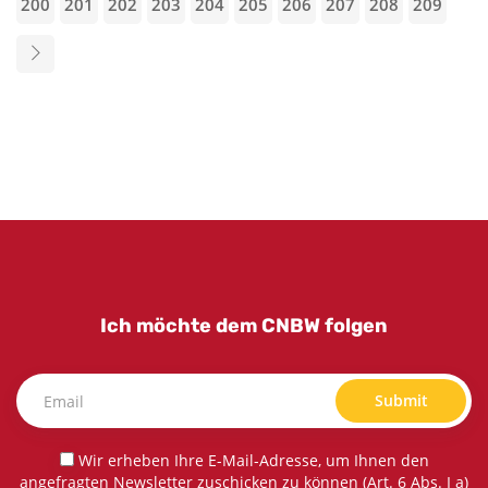
200
201
202
203
204
205
206
207
208
209
Ich möchte dem CNBW folgen
Submit
Wir erheben Ihre E-Mail-Adresse, um Ihnen den
angefragten Newsletter zuschicken zu können (Art. 6 Abs. I a)