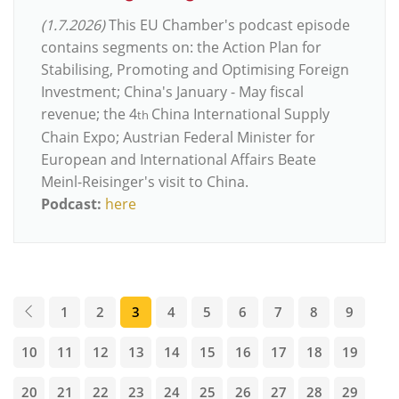
(1.7.2026)
This EU Chamber's podcast episode
contains segments on: the Action Plan for
Stabilising, Promoting and Optimising Foreign
Investment; China's January - May fiscal
revenue; the 4
China International Supply
th
Chain Expo; Austrian Federal Minister for
European and International Affairs Beate
Meinl-Reisinger's visit to China.
Podcast:
here
1
2
3
4
5
6
7
8
9
10
11
12
13
14
15
16
17
18
19
20
21
22
23
24
25
26
27
28
29