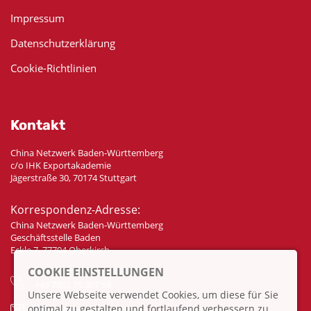
Impressum
Datenschutzerklärung
Cookie-Richtlinien
Kontakt
China Netzwerk Baden-Württemberg
c/o IHK Exportakademie
Jägerstraße 30, 70174 Stuttgart
Korrespondenz-Adresse:
China Netzwerk Baden-Württemberg
Geschäftsstelle Baden
Eckle 7, 77704 Oberkirch
COOKIE EINSTELLUNGEN
+49 7802 70 307 58
Unsere Webseite verwendet Cookies, um diese für Sie
optimal zu gestalten und fortlaufend verbessern zu
info@china-bw.net