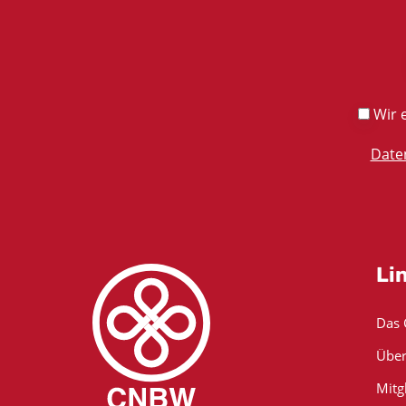
Wir e
Date
Li
Das
Über
Mitg