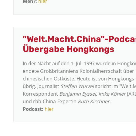
Mehr:
hier
"Welt.Macht.China"-Podcas
Übergabe Hongkongs
In der Nacht auf den 1. Juli 1997 wurde in Hongko
endete Großbritanniens Kolonialherrschaft über 
chinesischen Ostküste. Heute ist von Hongkongs v
übrig. Journalist
Steffen Wurzel
spricht im "Welt.
Korrespondent
Benjamin Eyssel
,
Imke Köhler
(ARD
und rbb-China-Expertin
Ruth Kirchner
.
Podcast:
hier