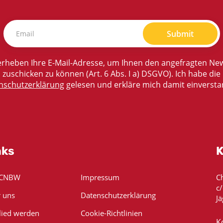
Submit
rheben Ihre E-Mail-Adresse, um Ihnen den angefragten New
zuschicken zu können (Art. 6 Abs. I a) DSGVO). Ich habe die
nschutzerklärung
gelesen und erkläre mich damit einversta
nks
K
 CNBW
Impressum
C
c
 uns
Datenschutzerklärung
Jä
lied werden
Cookie-Richtlinien
K