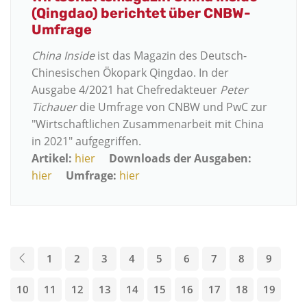
(Qingdao) berichtet über CNBW-
Umfrage
China Inside
ist das Magazin des Deutsch-
Chinesischen Ökopark Qingdao. In der
Ausgabe 4/2021 hat Chefredakteuer
Peter
Tichauer
die Umfrage von CNBW und PwC zur
"Wirtschaftlichen Zusammenarbeit mit China
in 2021" aufgegriffen.
Artikel:
hier
Downloads der Ausgaben:
hier
Umfrage:
hier
1
2
3
4
5
6
7
8
9
10
11
12
13
14
15
16
17
18
19