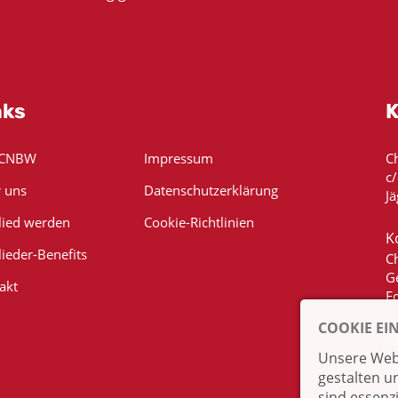
nks
K
 CNBW
Impressum
C
c
 uns
Datenschutzerklärung
Jä
lied werden
Cookie-Richtlinien
K
lieder-Benefits
C
G
akt
E
COOKIE EI
Unsere Webs
gestalten u
sind essenz