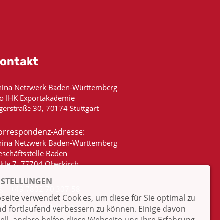
ontakt
hina Netzwerk Baden-Württemberg
/o IHK Exportakademie
gerstraße 30, 70174 Stuttgart
orrespondenz-Adresse:
hina Netzwerk Baden-Württemberg
eschäftsstelle Baden
ckle 7, 77704 Oberkirch
NSTELLUNGEN
+49 7802 70 307 58
eite verwendet Cookies, um diese für Sie optimal zu
info@china-bw.net
nd fortlaufend verbessern zu können. Einige davon
iell, andere helfen diese Webseite und Ihre Erfahrung