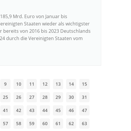
85,9 Mrd. Euro von Januar bis
ereinigten Staaten wieder als wichtigster
r bereits von 2016 bis 2023 Deutschlands
24 durch die Vereinigten Staaten vom
9
10
11
12
13
14
15
25
26
27
28
29
30
31
41
42
43
44
45
46
47
57
58
59
60
61
62
63