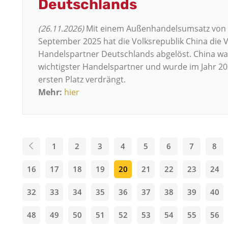
Deutschlands
(26.11.2026)
Mit einem Außenhandelsumsatz von 1
September 2025 hat die Volksrepublik China die V
Handelspartner Deutschlands abgelöst. China wa
wichtigster Handelspartner und wurde im Jahr 20
ersten Platz verdrängt.
Mehr:
hier
1
2
3
4
5
6
7
8
16
17
18
19
20
21
22
23
24
32
33
34
35
36
37
38
39
40
48
49
50
51
52
53
54
55
56