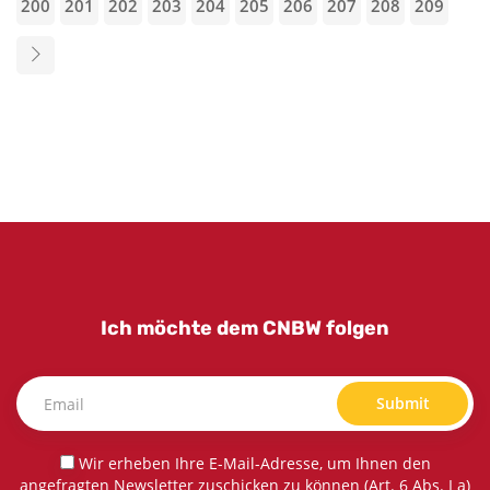
200
201
202
203
204
205
206
207
208
209
Ich möchte dem CNBW folgen
Submit
Wir erheben Ihre E-Mail-Adresse, um Ihnen den
angefragten Newsletter zuschicken zu können (Art. 6 Abs. I a)