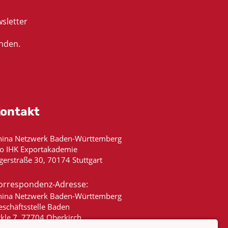
sletter
nden.
ontakt
hina Netzwerk Baden-Württemberg
/o IHK Exportakademie
gerstraße 30, 70174 Stuttgart
orrespondenz-Adresse:
hina Netzwerk Baden-Württemberg
eschäftsstelle Baden
ckle 7, 77704 Oberkirch