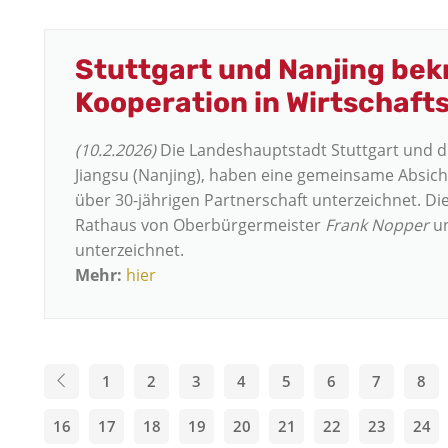
Stuttgart und Nanjing bek
Kooperation in Wirtschaf
(10.2.2026)
Die Landeshauptstadt Stuttgart und d
Jiangsu (Nanjing), haben eine gemeinsame Absicht
über 30-jährigen Partnerschaft unterzeichnet. D
Rathaus von Oberbürgermeister
Frank Nopper
un
unterzeichnet.
Mehr:
hier
1
2
3
4
5
6
7
8
16
17
18
19
20
21
22
23
24