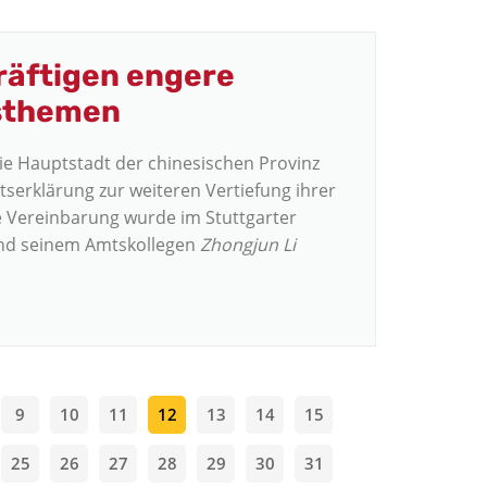
räftigen engere
tsthemen
ie Hauptstadt der chinesischen Provinz
serklärung zur weiteren Vertiefung ihrer
ie Vereinbarung wurde im Stuttgarter
d seinem Amtskollegen
Zhongjun
Li
9
10
11
12
13
14
15
25
26
27
28
29
30
31