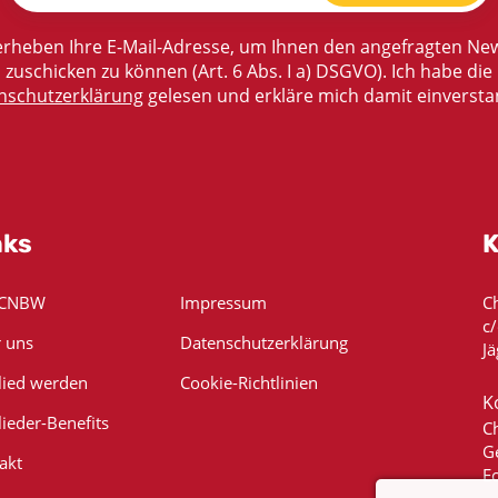
rheben Ihre E-Mail-Adresse, um Ihnen den angefragten New
zuschicken zu können (Art. 6 Abs. I a) DSGVO). Ich habe die
nschutzerklärung
gelesen und erkläre mich damit einversta
nks
K
 CNBW
Impressum
C
c
 uns
Datenschutzerklärung
Jä
lied werden
Cookie-Richtlinien
K
lieder-Benefits
C
G
akt
E