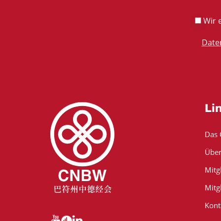
Wir e
Date
Li
Das
Über
Mitg
Mitg
Kont