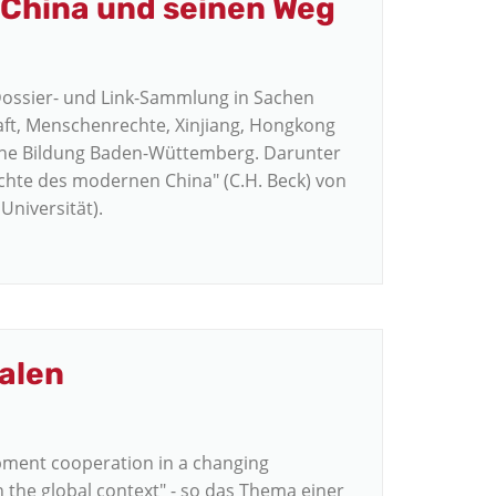
 China und seinen Weg
Dossier- und Link-Sammlung in Sachen
aft, Menschenrechte, Xinjiang, Hongkong
tische Bildung Baden-Wüttemberg. Darunter
chte des modernen China" (C.H. Beck) von
Universität).
balen
ment cooperation in a changing
n the global context" - so das Thema einer