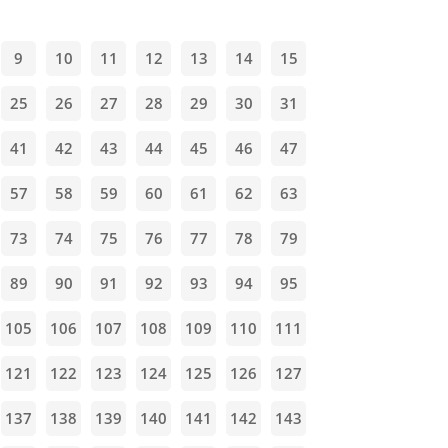
9
10
11
12
13
14
15
25
26
27
28
29
30
31
41
42
43
44
45
46
47
57
58
59
60
61
62
63
73
74
75
76
77
78
79
89
90
91
92
93
94
95
105
106
107
108
109
110
111
121
122
123
124
125
126
127
137
138
139
140
141
142
143