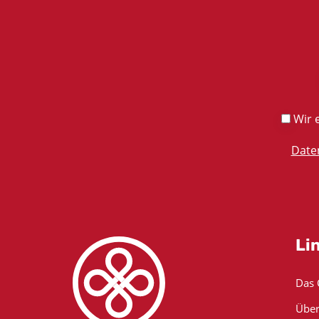
Wir e
Date
Li
Das
Über