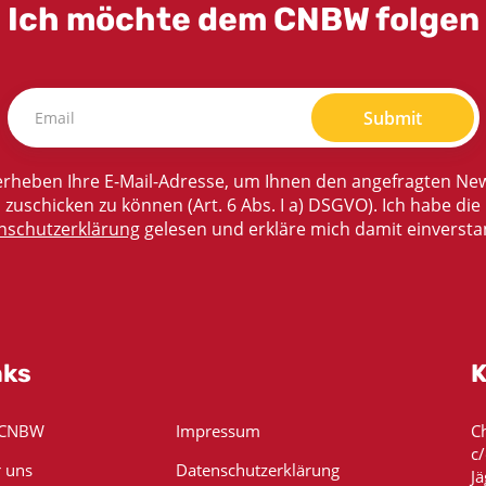
Ich möchte dem CNBW folgen
Submit
rheben Ihre E-Mail-Adresse, um Ihnen den angefragten New
zuschicken zu können (Art. 6 Abs. I a) DSGVO). Ich habe die
nschutzerklärung
gelesen und erkläre mich damit einversta
nks
K
 CNBW
Impressum
C
c
 uns
Datenschutzerklärung
Jä