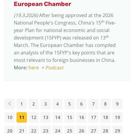
European Chamber
(19.3.2026)
After being approved at the 2026
th
National People's Congress, China's 15
Five-
year Plan for national economic and social
th
development (15FYP) was released on 13
March. The European Chamber has compiled
an analysis of the 15FYP's key points that are
most relevant to foreign businesses in China.
More:
here
+
Podcast
1
2
3
4
5
6
7
8
9
10
11
12
13
14
15
16
17
18
19
20
21
22
23
24
25
26
27
28
29