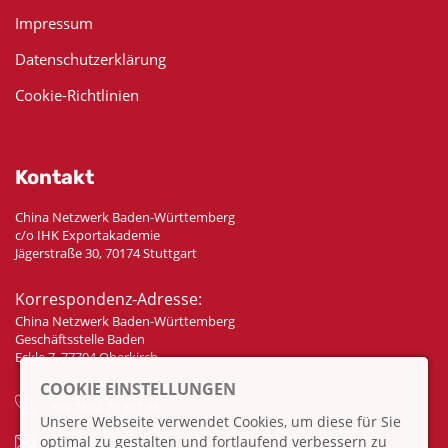
Impressum
Datenschutzerklärung
Cookie-Richtlinien
Kontakt
China Netzwerk Baden-Württemberg
c/o IHK Exportakademie
Jägerstraße 30, 70174 Stuttgart
Korrespondenz-Adresse:
China Netzwerk Baden-Württemberg
Geschäftsstelle Baden
Eckle 7, 77704 Oberkirch
COOKIE EINSTELLUNGEN
+49 7802 70 307 58
Unsere Webseite verwendet Cookies, um diese für Sie
optimal zu gestalten und fortlaufend verbessern zu
info@china-bw.net