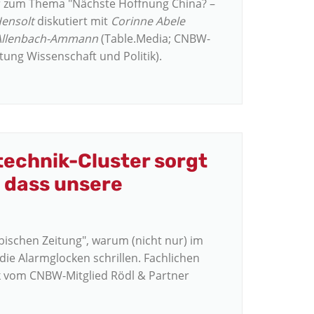
ur zum Thema "Nächste Hoffnung China? –
Hensolt
diskutiert mit
Corinne Abele
Allenbach-Ammann
(Table.Media; CNBW-
ftung Wissenschaft und Politik).
technik-Cluster sorgt
, dass unsere
bischen Zeitung", warum (nicht nur) im
ie Alarmglocken schrillen. Fachlichen
k vom CNBW-Mitglied Rödl & Partner