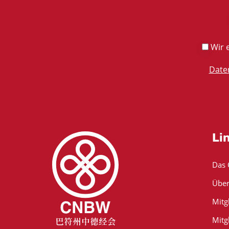
Wir e
Date
Li
Das
Über
Mitg
Mitg