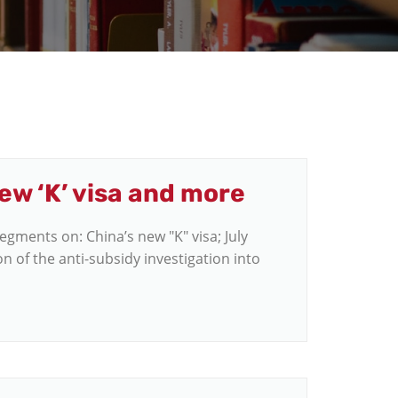
ew ‘K’ visa and more
gments on: China’s new "K" visa; July
on of the anti-subsidy investigation into