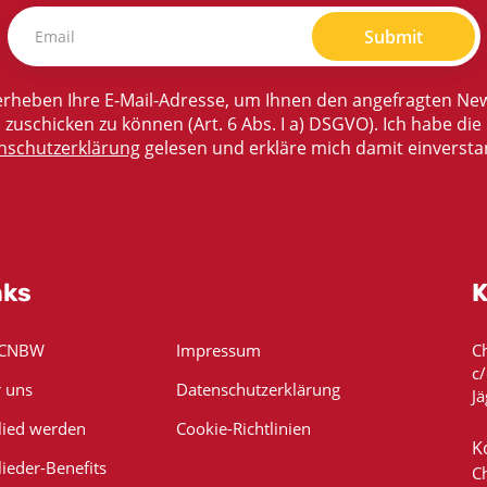
Submit
rheben Ihre E-Mail-Adresse, um Ihnen den angefragten New
zuschicken zu können (Art. 6 Abs. I a) DSGVO). Ich habe die
nschutzerklärung
gelesen und erkläre mich damit einversta
nks
K
 CNBW
Impressum
C
c
 uns
Datenschutzerklärung
Jä
lied werden
Cookie-Richtlinien
K
lieder-Benefits
C