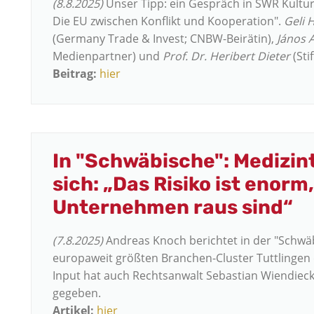
(8.8.2025)
Unser Tipp: ein Gespräch in SWR Kult
Die EU zwischen Konflikt und Kooperation".
Geli 
(Germany Trade & Invest; CNBW-Beirätin),
János 
Medienpartner) und
Prof. Dr. Heribert Dieter
(Sti
Beitrag:
hier
In "Schwäbische": Medizin
sich: „Das Risiko ist enorm
Unternehmen raus sind“
(7.8.2025)
Andreas Knoch berichtet in der "Schwä
europaweit größten Branchen-Cluster Tuttlingen d
Input hat auch Rechtsanwalt Sebastian Wiendiec
gegeben.
Artikel:
hier