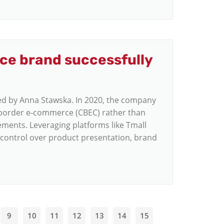
nce brand successfully
ed by Anna Stawska. In 2020, the company
border e-commerce (CBEC) rather than
reements. Leveraging platforms like Tmall
 control over product presentation, brand
9
10
11
12
13
14
15