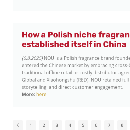
How a Polish niche fragra
established itself in China
(6.8.2025)
NOU is a Polish fragrance brand found
entered the Chinese market by embracing cross-
traditional offline retail or costly distributor ag
Global and Xiaohongshu (RED), NOU retained full
storytelling, and direct customer engagement.
More:
here
1
2
3
4
5
6
7
8