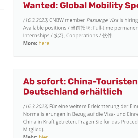
Wanted: Global Mobility Spe
(16.3.2023)
CNBW member
Passarge Visa
is hiring
Available positions / 当前招聘: Full-time perma
Internships / 实习, Cooperations / 伙伴.
More:
here
Ab sofort: China-Touristenv
Deutschland erhältlich
(16.3.2023)
Für eine weitere Erleichterung der Ein
Normalisierungen in Bezug auf die Visa- und Ein
China in Kraft getreten. Fragen Sie für das Proce
Mitglied).
Mehr:
hier