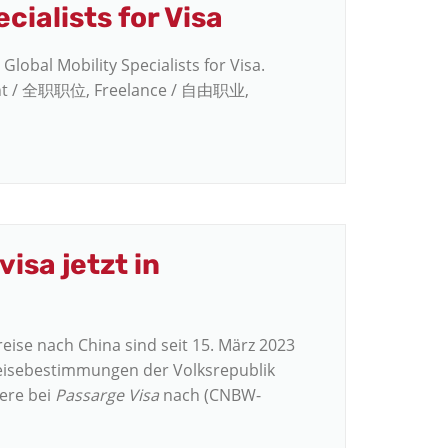
cialists for Visa
 Global Mobility Specialists for Visa.
nent / 全职职位, Freelance / 自由职业,
isa jetzt in
reise nach China sind seit 15. März 2023
reisebestimmungen der Volksrepublik
dere bei
Passarge Visa
nach (CNBW-