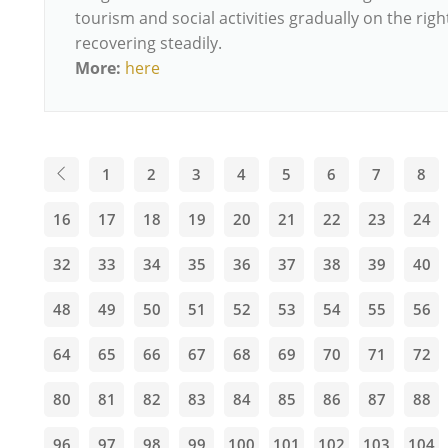
tourism and social activities gradually on the righ
recovering steadily.
More:
here
1
2
3
4
5
6
7
8
16
17
18
19
20
21
22
23
24
32
33
34
35
36
37
38
39
40
48
49
50
51
52
53
54
55
56
64
65
66
67
68
69
70
71
72
80
81
82
83
84
85
86
87
88
96
97
98
99
100
101
102
103
104