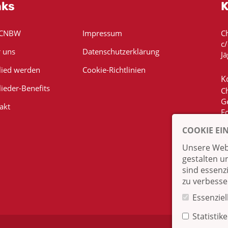
nks
K
 CNBW
Impressum
C
c
 uns
Datenschutzerklärung
Jä
lied werden
Cookie-Richtlinien
K
lieder-Benefits
C
G
akt
E
COOKIE EI
Unsere Webs
gestalten u
sind essenz
zu verbesse
Essenziel
Statistik