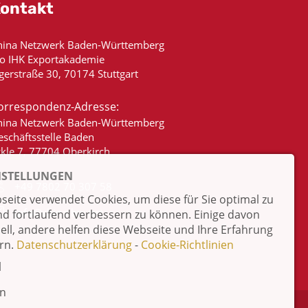
ontakt
hina Netzwerk Baden-Württemberg
/o IHK Exportakademie
gerstraße 30, 70174 Stuttgart
orrespondenz-Adresse:
hina Netzwerk Baden-Württemberg
eschäftsstelle Baden
ckle 7, 77704 Oberkirch
NSTELLUNGEN
+49 7802 70 307 58
eite verwendet Cookies, um diese für Sie optimal zu
info@china-bw.net
nd fortlaufend verbessern zu können. Einige davon
iell, andere helfen diese Webseite und Ihre Erfahrung
rn.
Datenschutzerklärung
-
Cookie-Richtlinien
l
en