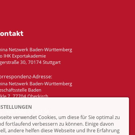
ontakt
hina Netzwerk Baden-Württemberg
/o IHK Exportakademie
gerstraße 30, 70174 Stuttgart
orrespondenz-Adresse:
hina Netzwerk Baden-Württemberg
eschäftsstelle Baden
ckle 7, 77704 Oberkirch
NSTELLUNGEN
+49 7802 70 307 58
eite verwendet Cookies, um diese für Sie optimal zu
info@china-bw.net
nd fortlaufend verbessern zu können. Einige davon
iell, andere helfen diese Webseite und Ihre Erfahrung