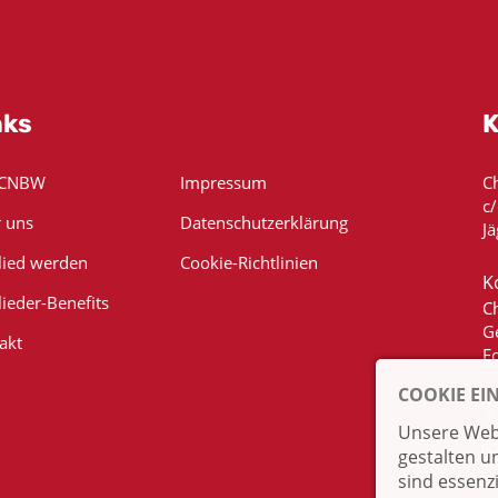
nks
K
 CNBW
Impressum
C
c
 uns
Datenschutzerklärung
Jä
lied werden
Cookie-Richtlinien
K
lieder-Benefits
C
G
akt
E
COOKIE EI
Unsere Webs
gestalten u
sind essenz