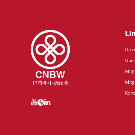
Li
Das
Über
Mitg
Mitg
Kont