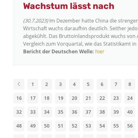
Wachstum lässt nach
(30.7.2023)
Im Dezember hatte China die strenge
Wirtschaft wuchs daraufhin deutlich. Seither jedo
abgekühlt. Das Bruttoinlandsprodukt wuchs von Ap
Vergleich zum Vorquartal, wie das Statistikamt in B
Bericht der Deutschen Welle:
hier
1
2
3
4
5
6
7
8
16
17
18
19
20
21
22
23
24
32
33
34
35
36
37
38
39
40
48
49
50
51
52
53
54
55
56