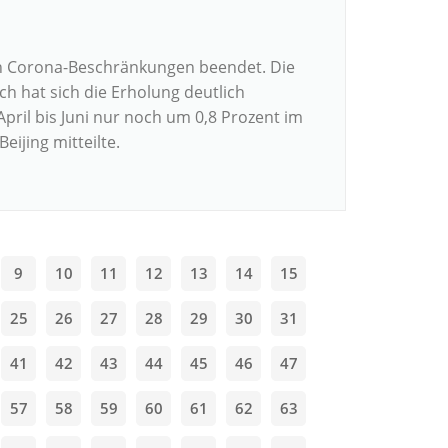
n Corona-Beschränkungen beendet. Die
ch hat sich die Erholung deutlich
ril bis Juni nur noch um 0,8 Prozent im
eijing mitteilte.
9
10
11
12
13
14
15
25
26
27
28
29
30
31
41
42
43
44
45
46
47
57
58
59
60
61
62
63