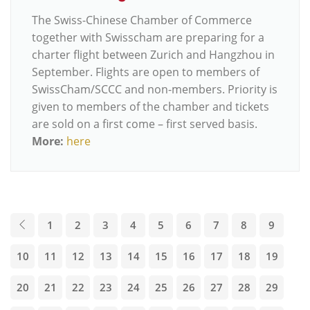
The Swiss-Chinese Chamber of Commerce
together with Swisscham are preparing for a
charter flight between Zurich and Hangzhou in
September. Flights are open to members of
SwissCham/SCCC and non-members. Priority is
given to members of the chamber and tickets
are sold on a first come – first served basis.
More:
here
1
2
3
4
5
6
7
8
9
10
11
12
13
14
15
16
17
18
19
20
21
22
23
24
25
26
27
28
29