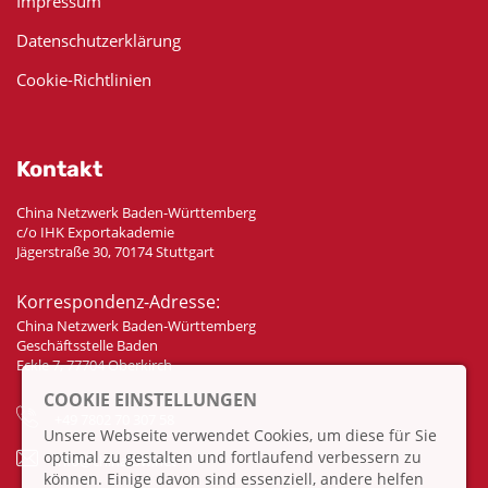
Impressum
Datenschutzerklärung
Cookie-Richtlinien
Kontakt
China Netzwerk Baden-Württemberg
c/o IHK Exportakademie
Jägerstraße 30, 70174 Stuttgart
Korrespondenz-Adresse:
China Netzwerk Baden-Württemberg
Geschäftsstelle Baden
Eckle 7, 77704 Oberkirch
COOKIE EINSTELLUNGEN
+49 7802 70 307 58
Unsere Webseite verwendet Cookies, um diese für Sie
optimal zu gestalten und fortlaufend verbessern zu
info@china-bw.net
können. Einige davon sind essenziell, andere helfen