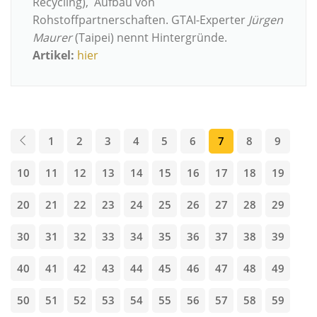
Recycling), Aufbau von
Rohstoffpartnerschaften. GTAI-Experter
Jürgen
Maurer
(Taipei) nennt Hintergründe.
Artikel:
hier
1
2
3
4
5
6
7
8
9
10
11
12
13
14
15
16
17
18
19
20
21
22
23
24
25
26
27
28
29
30
31
32
33
34
35
36
37
38
39
40
41
42
43
44
45
46
47
48
49
50
51
52
53
54
55
56
57
58
59