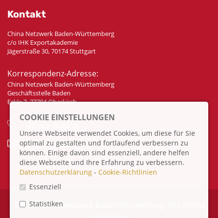
Kontakt
China Netzwerk Baden-Württemberg
c/o IHK Exportakademie
Jägerstraße 30, 70174 Stuttgart
Korrespondenz-Adresse:
China Netzwerk Baden-Württemberg
Geschäftsstelle Baden
Eckle 7, 77704 Oberkirch
COOKIE EINSTELLUNGEN
+49 7802 70 307 58
Unsere Webseite verwendet Cookies, um diese für Sie
optimal zu gestalten und fortlaufend verbessern zu
info@china-bw.net
können. Einige davon sind essenziell, andere helfen
diese Webseite und Ihre Erfahrung zu verbessern.
Datenschutzerklärung
-
Cookie-Richtlinien
Essenziell
Statistiken
© 2026 China Netzwerk Baden-Württemberg. Alle Rechte
vorbehalten