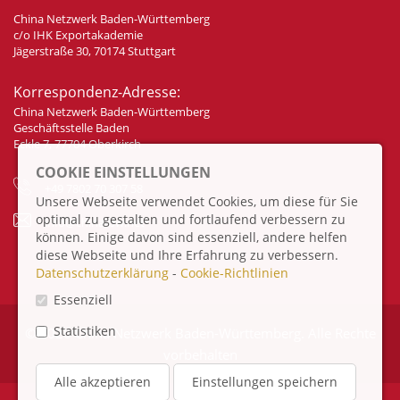
China Netzwerk Baden-Württemberg
c/o IHK Exportakademie
Jägerstraße 30, 70174 Stuttgart
Korrespondenz-Adresse:
China Netzwerk Baden-Württemberg
Geschäftsstelle Baden
Eckle 7, 77704 Oberkirch
COOKIE EINSTELLUNGEN
+49 7802 70 307 58
Unsere Webseite verwendet Cookies, um diese für Sie
optimal zu gestalten und fortlaufend verbessern zu
info@china-bw.net
können. Einige davon sind essenziell, andere helfen
diese Webseite und Ihre Erfahrung zu verbessern.
Datenschutzerklärung
-
Cookie-Richtlinien
Essenziell
Statistiken
© 2026 China Netzwerk Baden-Württemberg. Alle Rechte
vorbehalten
Alle akzeptieren
Einstellungen speichern