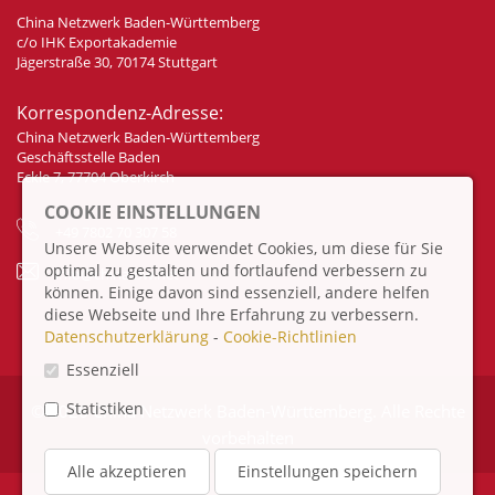
China Netzwerk Baden-Württemberg
c/o IHK Exportakademie
Jägerstraße 30, 70174 Stuttgart
Korrespondenz-Adresse:
China Netzwerk Baden-Württemberg
Geschäftsstelle Baden
Eckle 7, 77704 Oberkirch
COOKIE EINSTELLUNGEN
+49 7802 70 307 58
Unsere Webseite verwendet Cookies, um diese für Sie
optimal zu gestalten und fortlaufend verbessern zu
info@china-bw.net
können. Einige davon sind essenziell, andere helfen
diese Webseite und Ihre Erfahrung zu verbessern.
Datenschutzerklärung
-
Cookie-Richtlinien
Essenziell
Statistiken
© 2026 China Netzwerk Baden-Württemberg. Alle Rechte
vorbehalten
Alle akzeptieren
Einstellungen speichern