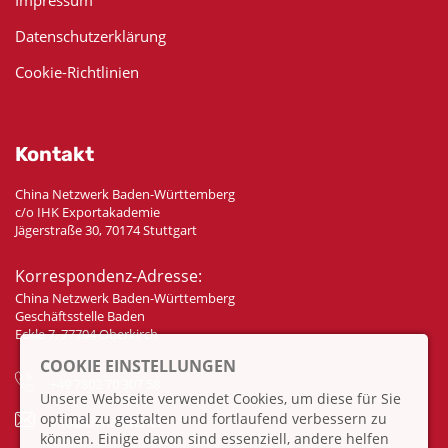
Datenschutzerklärung
Cookie-Richtlinien
Kontakt
China Netzwerk Baden-Württemberg
c/o IHK Exportakademie
Jägerstraße 30, 70174 Stuttgart
Korrespondenz-Adresse:
China Netzwerk Baden-Württemberg
Geschäftsstelle Baden
Eckle 7, 77704 Oberkirch
COOKIE EINSTELLUNGEN
+49 7802 70 307 58
Unsere Webseite verwendet Cookies, um diese für Sie
optimal zu gestalten und fortlaufend verbessern zu
info@china-bw.net
können. Einige davon sind essenziell, andere helfen