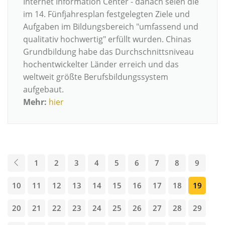
Internet Information Center - danach seien
die
im 14. Fünfjahresplan festgelegten Ziele und
Aufgaben im Bildungsbereich "umfassend und
qualitativ hochwertig" erfüllt wurden. Chinas
Grundbildung habe das Durchschnittsniveau
hochentwickelter Länder erreich und das
weltweit größte Berufsbildungssystem
aufgebaut.
Mehr:
hier
1
2
3
4
5
6
7
8
9
10
11
12
13
14
15
16
17
18
19
20
21
22
23
24
25
26
27
28
29