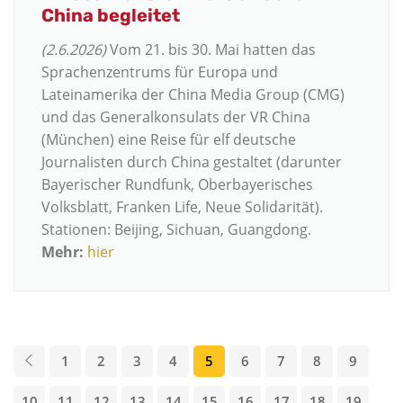
China begleitet
(2.6.2026)
Vom 21. bis 30. Mai hatten das
Sprachenzentrums für Europa und
Lateinamerika der China Media Group (CMG)
und das Generalkonsulats der VR China
(München) eine Reise für elf deutsche
Journalisten durch China gestaltet (darunter
Bayerischer Rundfunk, Oberbayerisches
Volksblatt, Franken Life, Neue Solidarität).
Stationen: Beijing, Sichuan, Guangdong.
Mehr:
hier
1
2
3
4
5
6
7
8
9
10
11
12
13
14
15
16
17
18
19