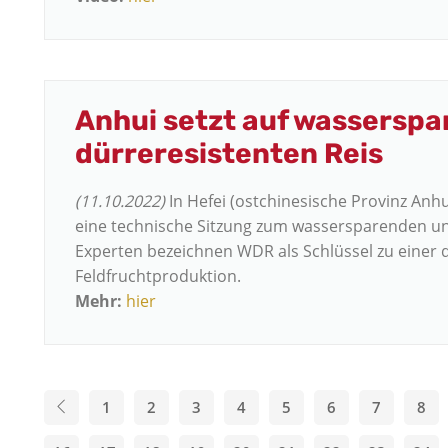
Anhui setzt auf wassersp
dürreresistenten Reis
(11.10.2022)
In Hefei (ostchinesische Provinz An
eine technische Sitzung zum wassersparenden und
Experten bezeichnen WDR als Schlüssel zu einer 
Feldfruchtproduktion.
Mehr:
hier
1
2
3
4
5
6
7
8