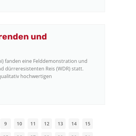
arenden und
hui) fanden eine Felddemonstration und
 dürreresistenten Reis (WDR) statt.
qualitativ hochwertigen
9
10
11
12
13
14
15