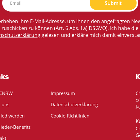
Submit
rheben Ihre E-Mail-Adresse, um Ihnen den angefragten New
zuschicken zu können (Art. 6 Abs. I a) DSGVO). Ich habe die
nschutzerklärung
gelesen und erkläre mich damit einversta
nks
K
 CNBW
Impressum
C
c
 uns
Datenschutzerklärung
Jä
lied werden
Cookie-Richtlinien
K
lieder-Benefits
C
G
akt