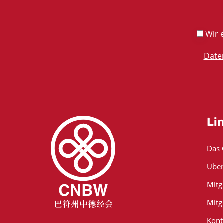
Wir e
Date
Li
Das
Über
Mitg
Mitg
Kont