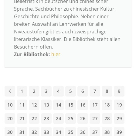
Belletristik in deutscher und chinesischer
Sprache, Sachbücher zu chinesischer Kultur,
Geschichte und Philosophie. Neben einer
breiten Auswahl an Lehrwerken für alle
Niveaustufen gibt es auch zweisprachige
literarische Klassiker. Die Bibliothek steht allen
Besuchern offen.
Zur Bibliothek:
hier
1
2
3
4
5
6
7
8
9
10
11
12
13
14
15
16
17
18
19
20
21
22
23
24
25
26
27
28
29
30
31
32
33
34
35
36
37
38
39