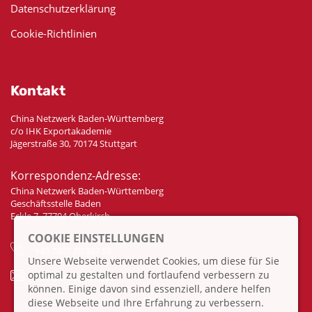
Datenschutzerklärung
Cookie-Richtlinien
Kontakt
China Netzwerk Baden-Württemberg
c/o IHK Exportakademie
Jägerstraße 30, 70174 Stuttgart
Korrespondenz-Adresse:
China Netzwerk Baden-Württemberg
Geschäftsstelle Baden
Eckle 7, 77704 Oberkirch
COOKIE EINSTELLUNGEN
+49 7802 70 307 58
Unsere Webseite verwendet Cookies, um diese für Sie
optimal zu gestalten und fortlaufend verbessern zu
info@china-bw.net
können. Einige davon sind essenziell, andere helfen
diese Webseite und Ihre Erfahrung zu verbessern.