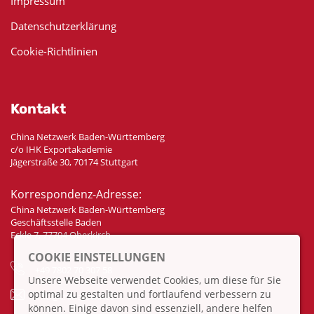
Impressum
Datenschutzerklärung
Cookie-Richtlinien
Kontakt
China Netzwerk Baden-Württemberg
c/o IHK Exportakademie
Jägerstraße 30, 70174 Stuttgart
Korrespondenz-Adresse:
China Netzwerk Baden-Württemberg
Geschäftsstelle Baden
Eckle 7, 77704 Oberkirch
COOKIE EINSTELLUNGEN
+49 7802 70 307 58
Unsere Webseite verwendet Cookies, um diese für Sie
optimal zu gestalten und fortlaufend verbessern zu
info@china-bw.net
können. Einige davon sind essenziell, andere helfen