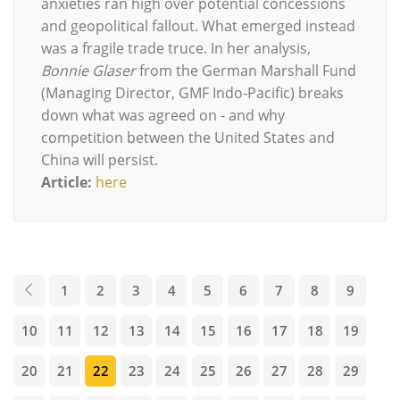
anxieties ran high over potential concessions
and geopolitical fallout. What emerged instead
was a fragile trade truce. In her analysis,
Bonnie Glaser
from the German Marshall Fund
(Managing Director, GMF Indo-Pacific) breaks
down what was agreed on - and why
competition between the United States and
China will persist.
Article:
here
1
2
3
4
5
6
7
8
9
10
11
12
13
14
15
16
17
18
19
20
21
22
23
24
25
26
27
28
29