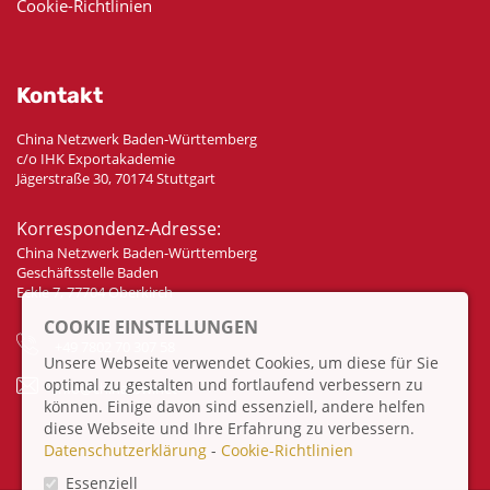
Cookie-Richtlinien
Kontakt
China Netzwerk Baden-Württemberg
c/o IHK Exportakademie
Jägerstraße 30, 70174 Stuttgart
Korrespondenz-Adresse:
China Netzwerk Baden-Württemberg
Geschäftsstelle Baden
Eckle 7, 77704 Oberkirch
COOKIE EINSTELLUNGEN
+49 7802 70 307 58
Unsere Webseite verwendet Cookies, um diese für Sie
optimal zu gestalten und fortlaufend verbessern zu
info@china-bw.net
können. Einige davon sind essenziell, andere helfen
diese Webseite und Ihre Erfahrung zu verbessern.
Datenschutzerklärung
-
Cookie-Richtlinien
Essenziell