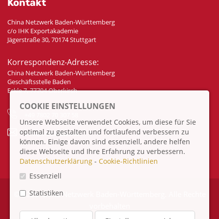
Kontakt
China Netzwerk Baden-Württemberg
c/o IHK Exportakademie
Jägerstraße 30, 70174 Stuttgart
Korrespondenz-Adresse:
China Netzwerk Baden-Württemberg
Geschäftsstelle Baden
Eckle 7, 77704 Oberkirch
COOKIE EINSTELLUNGEN
+49 7802 70 307 58
Unsere Webseite verwendet Cookies, um diese für Sie
optimal zu gestalten und fortlaufend verbessern zu
info@china-bw.net
können. Einige davon sind essenziell, andere helfen
diese Webseite und Ihre Erfahrung zu verbessern.
Datenschutzerklärung
-
Cookie-Richtlinien
Essenziell
Statistiken
© 2026 China Netzwerk Baden-Württemberg. Alle Rechte
vorbehalten