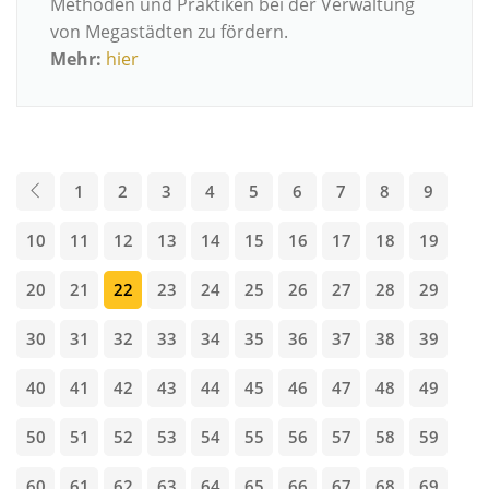
Methoden und Praktiken bei der Verwaltung
von Megastädten zu fördern.
Mehr:
hier
1
2
3
4
5
6
7
8
9
10
11
12
13
14
15
16
17
18
19
20
21
22
23
24
25
26
27
28
29
30
31
32
33
34
35
36
37
38
39
40
41
42
43
44
45
46
47
48
49
50
51
52
53
54
55
56
57
58
59
60
61
62
63
64
65
66
67
68
69