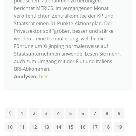
politischen Maßnahmen zu beruhigen,
berichtet MERICS. Im vergangenen Monat
veröffentlichten Zentralkomitee der KP und
Staatsrat einen 31-Punkte-Aktionsplan. Der
Privatsektor soll "größer, besser und stärke"
werden – eine Formulierung, welche die
Führung um Xi Jinping normalerweise auf
Staatsunternehmen anwende. Lesen Sie mehr,
auch zum Umgang mit der Flut und Italiens
BRI-Abkommen.
Analysen:
hier
1
2
3
4
5
6
7
8
9
10
11
12
13
14
15
16
17
18
19