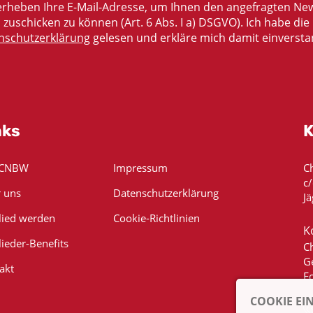
rheben Ihre E-Mail-Adresse, um Ihnen den angefragten New
zuschicken zu können (Art. 6 Abs. I a) DSGVO). Ich habe die
nschutzerklärung
gelesen und erkläre mich damit einversta
nks
K
 CNBW
Impressum
C
c
 uns
Datenschutzerklärung
Jä
lied werden
Cookie-Richtlinien
K
lieder-Benefits
C
G
akt
E
COOKIE EI