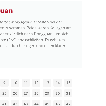
guan
atthew Musgrave
, arbeiten bei der
onen zusammen. Beide waren Kollegen am
 aber kürzlich nach Dongguan, um sich
ce (SNS) anzuschließen. Es geht um
lien zu durchdringen und einen klaren
9
10
11
12
13
14
15
25
26
27
28
29
30
31
41
42
43
44
45
46
47