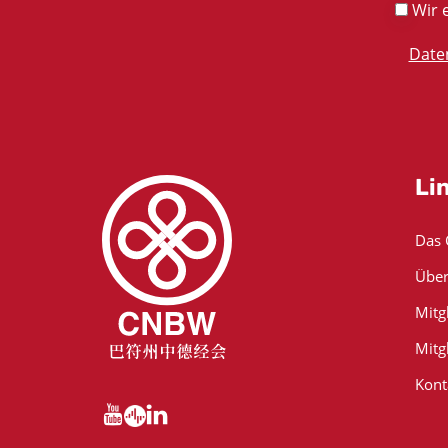
Wir e
Date
Li
Das
Über
Mitg
Mitg
Kont