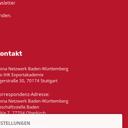
sletter
nden.
ontakt
hina Netzwerk Baden-Württemberg
/o IHK Exportakademie
gerstraße 30, 70174 Stuttgart
orrespondenz-Adresse:
hina Netzwerk Baden-Württemberg
eschäftsstelle Baden
ckle 7, 77704 Oberkirch
NSTELLUNGEN
+49 7802 70 307 58