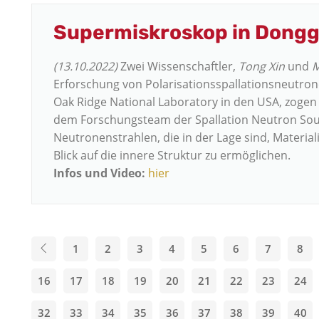
Supermiskroskop in Dong
(13.10.2022)
Zwei Wissenschaftler,
Tong Xin
und
M
Erforschung von Polarisationsspallationsneutr
Oak Ridge National Laboratory in den USA, zogen
dem Forschungsteam der Spallation Neutron Sour
Neutronenstrahlen, die in der Lage sind, Materia
Blick auf die innere Struktur zu ermöglichen.
Infos und Video:
hier
1
2
3
4
5
6
7
8
16
17
18
19
20
21
22
23
24
32
33
34
35
36
37
38
39
40