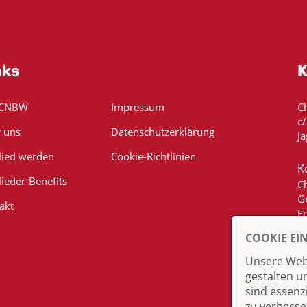
nks
K
 CNBW
Impressum
C
c
 uns
Datenschutzerklärung
Jä
lied werden
Cookie-Richtlinien
K
lieder-Benefits
C
G
akt
E
COOKIE EI
Unsere Webs
gestalten u
sind essenz
zu verbesse