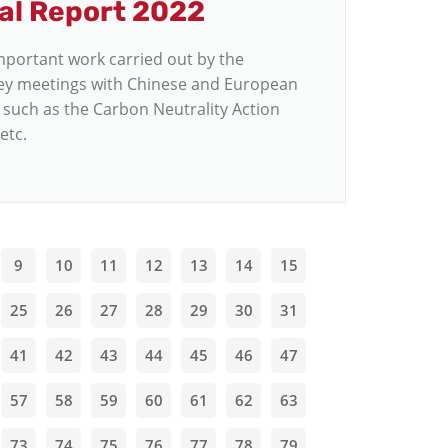
al Report 2022
mportant work carried out by the
ey meetings with Chinese and European
s such as the Carbon Neutrality Action
etc.
9
10
11
12
13
14
15
25
26
27
28
29
30
31
41
42
43
44
45
46
47
57
58
59
60
61
62
63
73
74
75
76
77
78
79