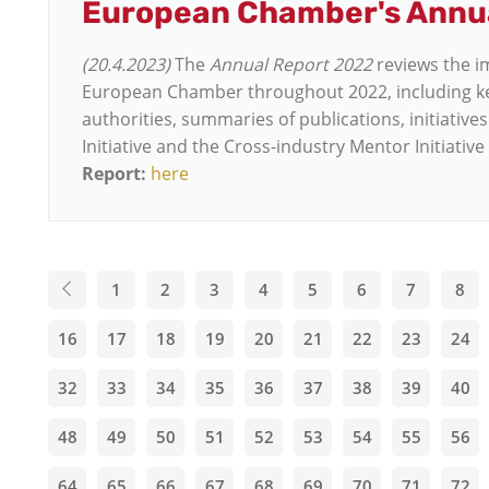
European Chamber's Annu
(20.4.2023)
The
Annual Report 2022
reviews the i
European Chamber throughout 2022, including k
authorities, summaries of publications, initiative
Initiative and the Cross-industry Mentor Initiative 
Report:
here
1
2
3
4
5
6
7
8
16
17
18
19
20
21
22
23
24
32
33
34
35
36
37
38
39
40
48
49
50
51
52
53
54
55
56
64
65
66
67
68
69
70
71
72