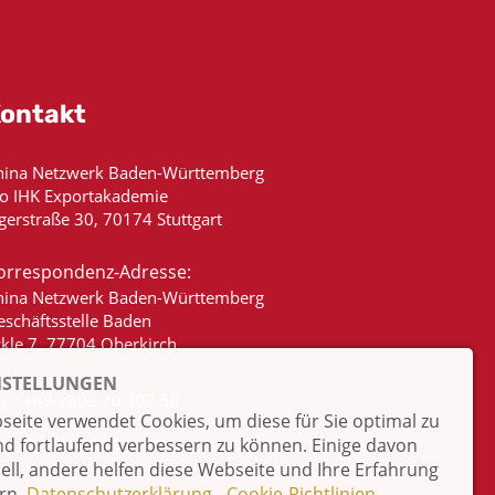
ontakt
hina Netzwerk Baden-Württemberg
/o IHK Exportakademie
gerstraße 30, 70174 Stuttgart
orrespondenz-Adresse:
hina Netzwerk Baden-Württemberg
eschäftsstelle Baden
ckle 7, 77704 Oberkirch
NSTELLUNGEN
+49 7802 70 307 58
eite verwendet Cookies, um diese für Sie optimal zu
info@china-bw.net
nd fortlaufend verbessern zu können. Einige davon
iell, andere helfen diese Webseite und Ihre Erfahrung
rn.
Datenschutzerklärung
-
Cookie-Richtlinien