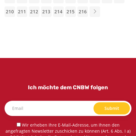
210
211
212
213
214
215
216
Ich möchte dem CNBW folgen
Submit
Wir erheben Ihre E-Mail-Adresse, um Ihnen den
angefragten Newsletter zuschicken zu können (Art. 6 Abs. I a)