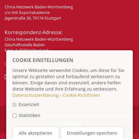
China Netzwerk Baden-Württemberg
c/o IHK Exportakademie
Jägerstraße 30, 70174 Stuttgart
Korrespondenz-Adresse:
China Netzwerk Baden-Württemberg
Geschäftsstelle Baden
Eckle 7, 77704 Oberkirch
COOKIE EINSTELLUNGEN
+49 7802 70 307 58
Unsere Webseite verwendet Cookies, um diese für Sie
optimal zu gestalten und fortlaufend verbessern zu
info@china-bw.net
können. Einige davon sind essenziell, andere helfen
diese Webseite und Ihre Erfahrung zu verbessern.
Datenschutzerklärung
-
Cookie-Richtlinien
Essenziell
Statistiken
© 2026 China Netzwerk Baden-Württemberg. Alle Rechte
vorbehalten
Alle akzeptieren
Einstellungen speichern