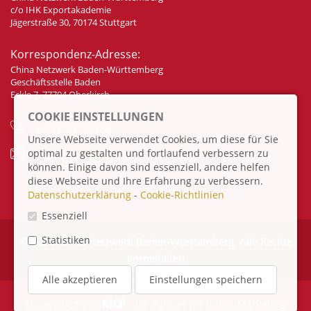
c/o IHK Exportakademie
Jägerstraße 30, 70174 Stuttgart
Korrespondenz-Adresse:
China Netzwerk Baden-Württemberg
Geschäftsstelle Baden
Eckle 7, 77704 Oberkirch
COOKIE EINSTELLUNGEN
+49 7802 70 307 58
Unsere Webseite verwendet Cookies, um diese für Sie
optimal zu gestalten und fortlaufend verbessern zu
info@china-bw.net
können. Einige davon sind essenziell, andere helfen
diese Webseite und Ihre Erfahrung zu verbessern.
Datenschutzerklärung
-
Cookie-Richtlinien
Essenziell
Statistiken
© 2026 China Netzwerk Baden-Württemberg. Alle Rechte
vorbehalten
Alle akzeptieren
Einstellungen speichern
Unterstützt von
- Ihr Partner für
China-Marketing