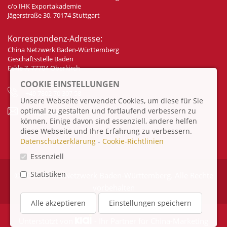
c/o IHK Exportakademie
Jägerstraße 30, 70174 Stuttgart
Korrespondenz-Adresse:
China Netzwerk Baden-Württemberg
Geschäftsstelle Baden
Eckle 7, 77704 Oberkirch
COOKIE EINSTELLUNGEN
+49 7802 70 307 58
Unsere Webseite verwendet Cookies, um diese für Sie
optimal zu gestalten und fortlaufend verbessern zu
info@china-bw.net
können. Einige davon sind essenziell, andere helfen
diese Webseite und Ihre Erfahrung zu verbessern.
Datenschutzerklärung
-
Cookie-Richtlinien
Essenziell
Statistiken
© 2026 China Netzwerk Baden-Württemberg. Alle Rechte
vorbehalten
Alle akzeptieren
Einstellungen speichern
Unterstützt von
- Ihr Partner für
China-Marketing