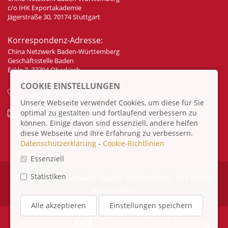
c/o IHK Exportakademie
Jägerstraße 30, 70174 Stuttgart
Korrespondenz-Adresse:
China Netzwerk Baden-Württemberg
Geschäftsstelle Baden
Eckle 7, 77704 Oberkirch
COOKIE EINSTELLUNGEN
+49 7802 70 307 58
Unsere Webseite verwendet Cookies, um diese für Sie
optimal zu gestalten und fortlaufend verbessern zu
info@china-bw.net
können. Einige davon sind essenziell, andere helfen
diese Webseite und Ihre Erfahrung zu verbessern.
Datenschutzerklärung
-
Cookie-Richtlinien
Essenziell
Statistiken
© 2026 China Netzwerk Baden-Württemberg. Alle Rechte
vorbehalten
Alle akzeptieren
Einstellungen speichern
Unterstützt von
- Ihr Partner für
China-Marketing