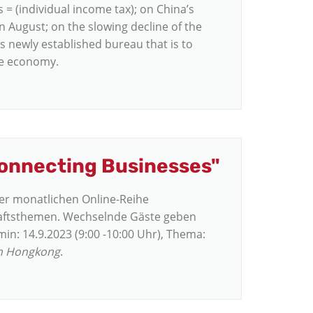
s = (individual income tax); on China’s
n August; on the slowing decline of the
a’s newly established bureau that is to
te economy.
connecting Businesses"
rer monatlichen Online-Reihe
haftsthemen. Wechselnde Gäste geben
in: 14.9.2023 (9:00 -10:00 Uhr), Thema:
in Hongkong
.