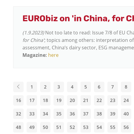
EURObiz on 'in China, for C
(1.9.2023)
Not too late to read: Issue 7/8 of EU 
for China'
; topics among others: interpretation o
assessment, China’s dairy sector, ESG manageme
Magazine:
here
1
2
3
4
5
6
7
8
16
17
18
19
20
21
22
23
24
32
33
34
35
36
37
38
39
40
48
49
50
51
52
53
54
55
56