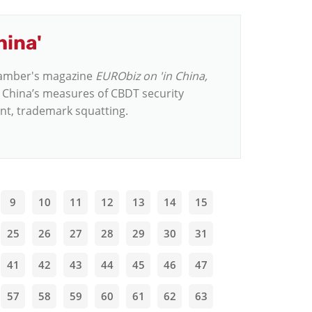
hina'
Chamber's magazine
EURObiz on 'in China,
f China’s measures of CBDT security
nt, trademark squatting.
9
10
11
12
13
14
15
25
26
27
28
29
30
31
41
42
43
44
45
46
47
57
58
59
60
61
62
63