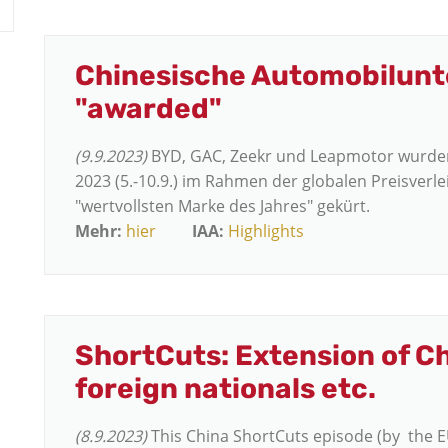
Chinesische Automobilun
"awarded"
(9.9.2023)
BYD, GAC, Zeekr und Leapmotor wurden
2023 (5.-10.9.) im Rahmen der globalen Preisverl
"wertvollsten Marke des Jahres" gekürt.
Mehr:
hier
IAA:
Highlights
ShortCuts: Extension of Chi
foreign nationals etc.
(8.9.2023)
This China ShortCuts episode (by the