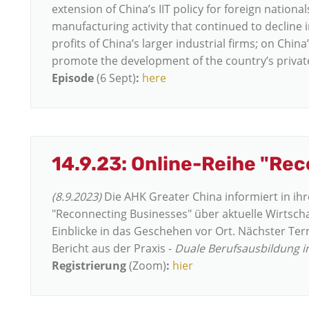
extension of China’s IIT policy for foreign national
manufacturing activity that continued to decline i
profits of China’s larger industrial firms; on Chin
promote the development of the country’s priva
Episode
(6 Sept)
:
here
14.9.23: Online-Reihe "Re
(8.9.2023)
Die AHK Greater China informiert in ih
"Reconnecting Businesses" über aktuelle Wirtsc
Einblicke in das Geschehen vor Ort. Nächster Term
Bericht aus der Praxis -
Duale Berufsausbildung 
Registrierung
(Zoom)
:
hier