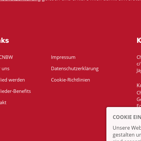
nks
K
 CNBW
Impressum
C
c
 uns
Datenschutzerklärung
Jä
lied werden
Cookie-Richtlinien
K
lieder-Benefits
C
G
akt
E
COOKIE EI
Unsere Webs
gestalten u