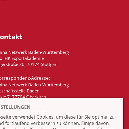
ontakt
hina Netzwerk Baden-Württemberg
/o IHK Exportakademie
gerstraße 30, 70174 Stuttgart
orrespondenz-Adresse:
hina Netzwerk Baden-Württemberg
eschäftsstelle Baden
ckle 7, 77704 Oberkirch
NSTELLUNGEN
+49 7802 70 307 58
eite verwendet Cookies, um diese für Sie optimal zu
info@china-bw.net
nd fortlaufend verbessern zu können. Einige davon