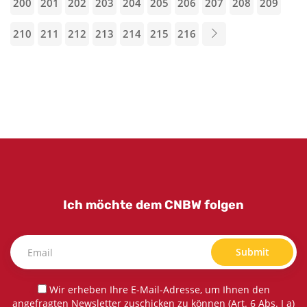
200
201
202
203
204
205
206
207
208
209
210
211
212
213
214
215
216
Ich möchte dem CNBW folgen
Submit
Wir erheben Ihre E-Mail-Adresse, um Ihnen den
angefragten Newsletter zuschicken zu können (Art. 6 Abs. I a)