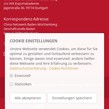
c/o IHK Exportakademie
Jägerstraße 30, 70174 Stuttgart
Korrespondenz-Adresse:
China Netzwerk Baden-Württemberg
Geschäftsstelle Baden
Eckle 7, 77704 Oberkirch
COOKIE EINSTELLUNGEN
+49 7802 70 307 58
Unsere Webseite verwendet Cookies, um diese für Sie
optimal zu gestalten und fortlaufend verbessern zu
info@china-bw.net
können. Einige davon sind essenziell, andere helfen
diese Webseite und Ihre Erfahrung zu verbessern.
Datenschutzerklärung
-
Cookie-Richtlinien
Essenziell
Statistiken
© 2026 China Netzwerk Baden-Württemberg. Alle Rechte
vorbehalten
Alle akzeptieren
Einstellungen speichern
Unterstützt von
- Ihr Partner für
China-Marketing