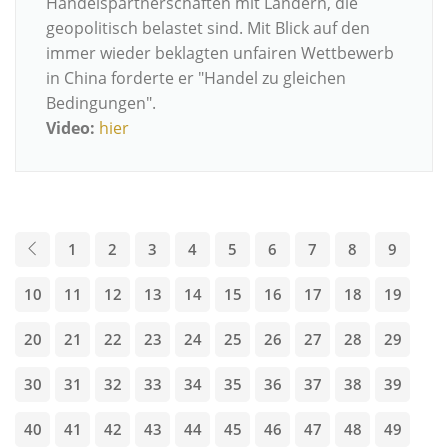
Handelspartnerschaften mit Ländern, die
geopolitisch belastet sind. Mit Blick auf den
immer wieder beklagten unfairen Wettbewerb
in China forderte er "Handel zu gleichen
Bedingungen".
Video:
hier
1
2
3
4
5
6
7
8
9
10
11
12
13
14
15
16
17
18
19
20
21
22
23
24
25
26
27
28
29
30
31
32
33
34
35
36
37
38
39
40
41
42
43
44
45
46
47
48
49