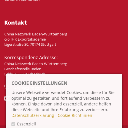
Kontakt
China Netzwerk Baden-Württemberg
c/o IHK Exportakademie
Jägerstraße 30, 70174 Stuttgart
Korrespondenz-Adresse:
China Netzwerk Baden-Württemberg
Geschäftsstelle Baden
Eckle 7, 77704 Oberkirch
COOKIE EINSTELLUNGEN
+49 7802 70 307 58
Unsere Webseite verwendet Cookies, um diese für Sie
optimal zu gestalten und fortlaufend verbessern zu
info@china-bw.net
können. Einige davon sind essenziell, andere helfen
diese Webseite und Ihre Erfahrung zu verbessern.
Datenschutzerklärung
-
Cookie-Richtlinien
Essenziell