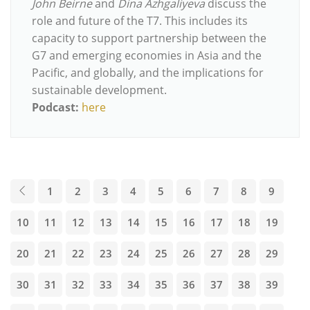
John Beirne
and
Dina Azhgaliyeva
discuss the
role and future of the T7. This includes its
capacity to support partnership between the
G7 and emerging economies in Asia and the
Pacific, and globally, and the implications for
sustainable development.
Podcast:
here
1
2
3
4
5
6
7
8
9
10
11
12
13
14
15
16
17
18
19
20
21
22
23
24
25
26
27
28
29
30
31
32
33
34
35
36
37
38
39