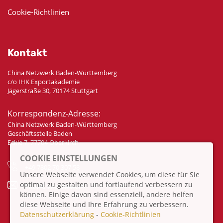
Cookie-Richtlinien
Kontakt
China Netzwerk Baden-Württemberg
c/o IHK Exportakademie
Jägerstraße 30, 70174 Stuttgart
Korrespondenz-Adresse:
China Netzwerk Baden-Württemberg
Geschäftsstelle Baden
Eckle 7, 77704 Oberkirch
COOKIE EINSTELLUNGEN
+49 7802 70 307 58
Unsere Webseite verwendet Cookies, um diese für Sie
optimal zu gestalten und fortlaufend verbessern zu
info@china-bw.net
können. Einige davon sind essenziell, andere helfen
diese Webseite und Ihre Erfahrung zu verbessern.
Datenschutzerklärung
-
Cookie-Richtlinien