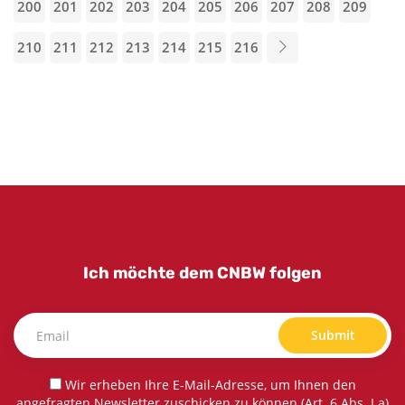
200
201
202
203
204
205
206
207
208
209
210
211
212
213
214
215
216
Ich möchte dem CNBW folgen
Submit
Wir erheben Ihre E-Mail-Adresse, um Ihnen den
angefragten Newsletter zuschicken zu können (Art. 6 Abs. I a)