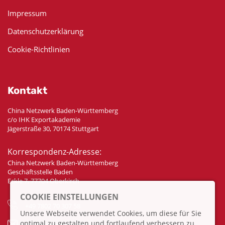
Impressum
Datenschutzerklärung
Cookie-Richtlinien
Kontakt
China Netzwerk Baden-Württemberg
c/o IHK Exportakademie
Jägerstraße 30, 70174 Stuttgart
Korrespondenz-Adresse:
China Netzwerk Baden-Württemberg
Geschäftsstelle Baden
Eckle 7, 77704 Oberkirch
COOKIE EINSTELLUNGEN
+49 7802 70 307 58
Unsere Webseite verwendet Cookies, um diese für Sie
optimal zu gestalten und fortlaufend verbessern zu
info@china-bw.net