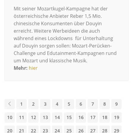
Mit seiner Mozartkugel-Kampagne hat der
österreichische Anbieter Reber 1,5 Mio.
chinesische Konsumenten über Douyin
erreicht. Weitere Werbeideen die auch
während eines Lockdowns für Unterhaltung
auf Douyin sorgen sollen: Mozart-Perücken-
Challenge und Edutainment-Kampagnen rund
um Mozart und klassische Musik.
Mehr:
hier
1
2
3
4
5
6
7
8
9
10
11
12
13
14
15
16
17
18
19
20
21
22
23
24
25
26
27
28
29